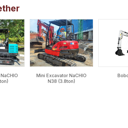
ether
r NaCHIO
Mini Excavator NaCHIO
Bobc
ton)
N38 (3.8ton)