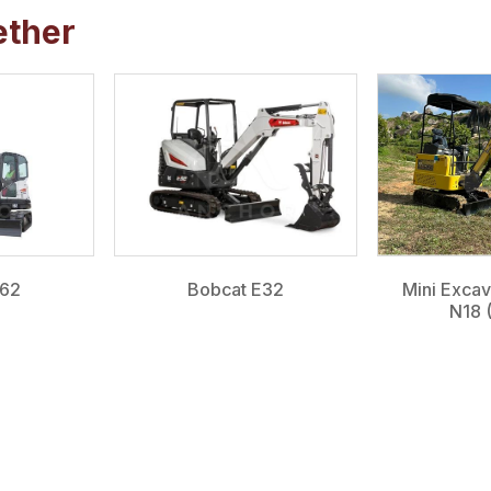
ether
E62
Bobcat E32
Mini Exca
N18 (